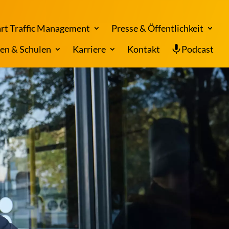
rt Traffic Management
Presse & Öffentlichkeit
en & Schulen
Karriere
Kontakt
Podcast