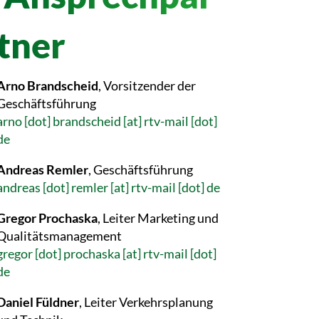
tner
Arno Brandscheid
, Vorsitzender der
Geschäftsführung
arno [dot] brandscheid [at] rtv-mail [dot]
de
Andreas Remler
, Geschäftsführung
andreas [dot] remler [at] rtv-mail [dot] de
Gregor Prochaska
, Leiter Marketing und
Qualitätsmanagement
gregor [dot] prochaska [at] rtv-mail [dot]
de
Daniel Füldner
, Leiter Verkehrsplanung